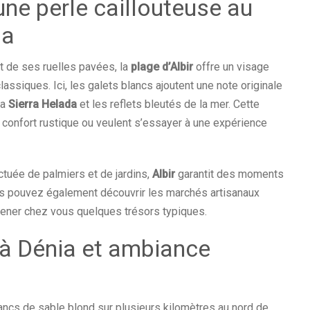
 une perle caillouteuse au
da
t de ses ruelles pavées, la
plage d’Albir
offre un visage
ssiques. Ici, les galets blancs ajoutent une note originale
la
Sierra Helada
et les reflets bleutés de la mer. Cette
le confort rustique ou veulent s’essayer à une expérience
uée de palmiers et de jardins,
Albir
garantit des moments
ous pouvez également découvrir les marchés artisanaux
amener chez vous quelques trésors typiques.
à Dénia et ambiance
ncs de sable blond sur plusieurs kilomètres au nord de