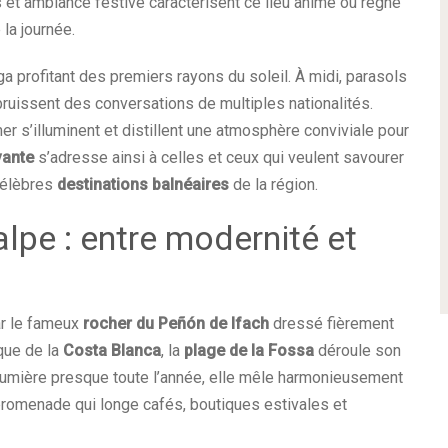
s et ambiance festive caractérisent ce lieu animé où règne
la journée.
a profitant des premiers rayons du soleil. À midi, parasols
bruissent des conversations de multiples nationalités.
mer s’illuminent et distillent une atmosphère conviviale pour
vante
s’adresse ainsi à celles et ceux qui veulent savourer
célèbres
destinations balnéaires
de la région.
lpe : entre modernité et
ar le fameux
rocher du Peñón de Ifach
dressé fièrement
que de la
Costa Blanca
, la
plage de la Fossa
déroule son
 lumière presque toute l’année, elle mêle harmonieusement
 promenade qui longe cafés, boutiques estivales et