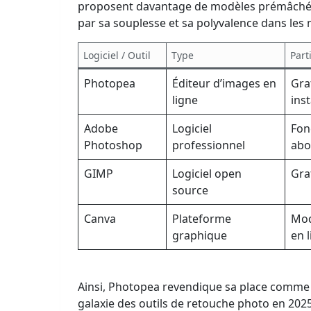
proposent davantage de modèles prémâchés
par sa souplesse et sa polyvalence dans les
Logiciel / Outil
Type
Part
Photopea
Éditeur d’images en
Gra
ligne
inst
Adobe
Logiciel
Fon
Photoshop
professionnel
abo
GIMP
Logiciel open
Gra
source
Canva
Plateforme
Modè
graphique
en 
Ainsi, Photopea revendique sa place comme u
galaxie des outils de retouche photo en 2025