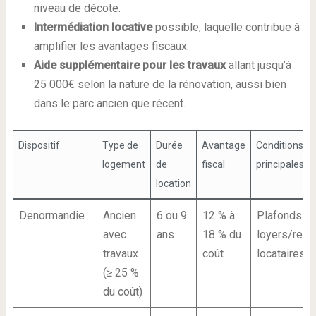
niveau de décote.
Intermédiation locative
possible, laquelle contribue à
amplifier les avantages fiscaux.
Aide supplémentaire pour les travaux
allant jusqu’à
25 000€ selon la nature de la rénovation, aussi bien
dans le parc ancien que récent.
Dispositif
Type de
Durée
Avantage
Conditions
logement
de
fiscal
principales
location
Denormandie
Ancien
6 ou 9
12 % à
Plafonds
avec
ans
18 % du
loyers/res
travaux
coût
locataires
(≥ 25 %
du coût)