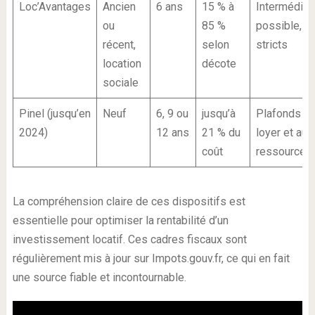
Loc’Avantages
Ancien
6 ans
15 % à
Intermédiat
ou
85 %
possible, p
récent,
selon
stricts
location
décote
sociale
Pinel (jusqu’en
Neuf
6, 9 ou
jusqu’à
Plafonds li
2024)
12 ans
21 % du
loyer et aux
coût
ressources
La compréhension claire de ces dispositifs est
essentielle pour optimiser la rentabilité d’un
investissement locatif. Ces cadres fiscaux sont
régulièrement mis à jour sur Impots.gouv.fr, ce qui en fait
une source fiable et incontournable.