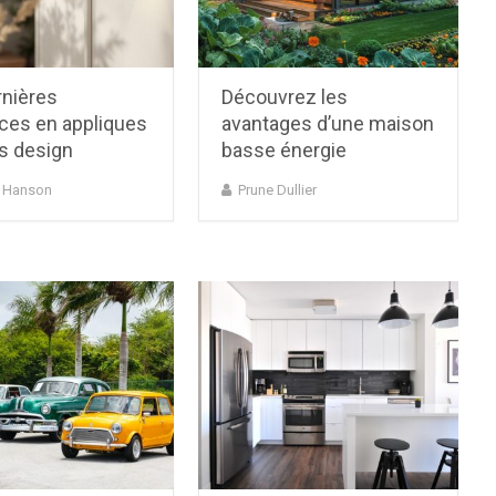
rnières
Découvrez les
ces en appliques
avantages d’une maison
s design
basse énergie
k Hanson
Prune Dullier