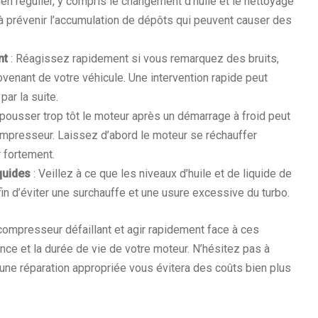
ien régulier, y compris le changement d’huile et le nettoyage
à prévenir l’accumulation de dépôts qui peuvent causer des
nt
: Réagissez rapidement si vous remarquez des bruits,
venant de votre véhicule. Une intervention rapide peut
ar la suite.
e pousser trop tôt le moteur après un démarrage à froid peut
mpresseur. Laissez d’abord le moteur se réchauffer
 fortement.
quides
: Veillez à ce que les niveaux d’huile et de liquide de
in d’éviter une surchauffe et une usure excessive du turbo.
mpresseur défaillant et agir rapidement face à ces
nce et la durée de vie de votre moteur. N’hésitez pas à
 une réparation appropriée vous évitera des coûts bien plus