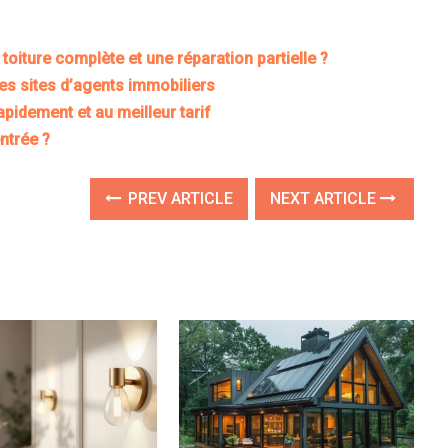
oiture complète et une réparation partielle ?
 les sites d’agents immobiliers
apidement et au meilleur tarif
entrée ?
PREV ARTICLE
NEXT ARTICLE